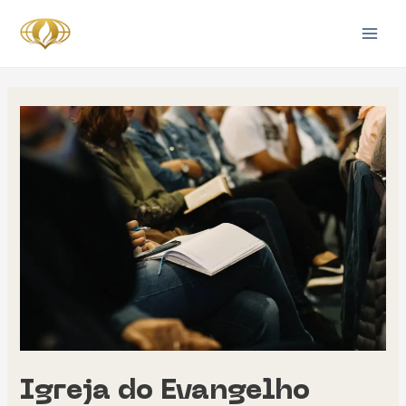
Ir
Main
para
Men
o
conteúdo
Igreja do Evangelho