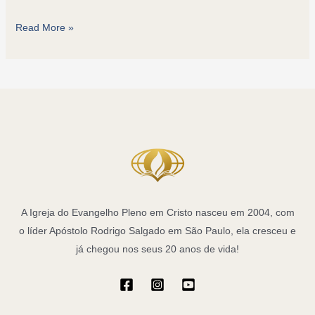
Encontre
Read More »
Paz
e
Conforto
em
Deus:
Mensagem
de
Esperança
A Igreja do Evangelho Pleno em Cristo nasceu em 2004, com
o líder Apóstolo Rodrigo Salgado em São Paulo, ela cresceu e
já chegou nos seus 20 anos de vida!