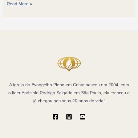
Fortalecimento
Read More »
Familiar:
Construindo
Laços
Fortes
com
Deus
A Igreja do Evangelho Pleno em Cristo nasceu em 2004, com
o líder Apóstolo Rodrigo Salgado em São Paulo, ela cresceu e
já chegou nos seus 20 anos de vida!