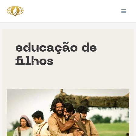
Ir
para
Main
o
Men
conteúdo
educação de
filhos