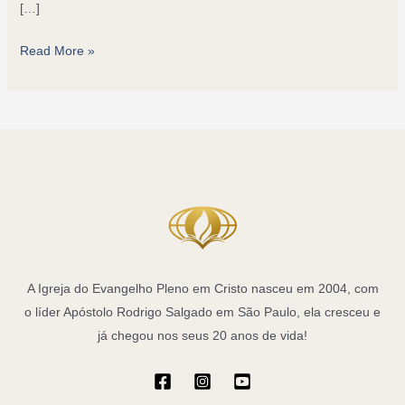
[…]
12
Read More »
Dias
de
Clamor
por
12
Meses
de
Bençãos:
Transforme
seu
A Igreja do Evangelho Pleno em Cristo nasceu em 2004, com
Ano
o líder Apóstolo Rodrigo Salgado em São Paulo, ela cresceu e
na
já chegou nos seus 20 anos de vida!
IEPC