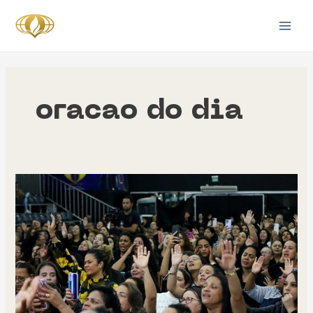
Ir
para
Main
o
Men
conteúdo
oracao do dia