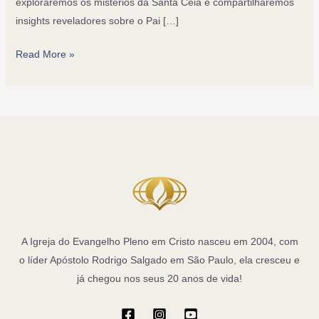
exploraremos os mistérios da Santa Ceia e compartilharemos
insights reveladores sobre o Pai […]
Santa
Read More »
Ceia:
Desvendando
os
Mistérios
e
Significados
do
Pai
Nosso
A Igreja do Evangelho Pleno em Cristo nasceu em 2004, com
o líder Apóstolo Rodrigo Salgado em São Paulo, ela cresceu e
já chegou nos seus 20 anos de vida!