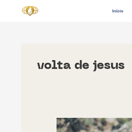
Ir
Início
para
o
conteúdo
volta de jesus
A