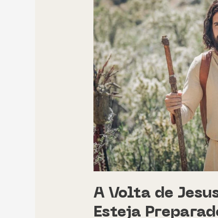
Volta
de
Jesus:
Entenda
os
Sinais
e
Esteja
Preparado
A Volta de Jesu
Esteja Preparad